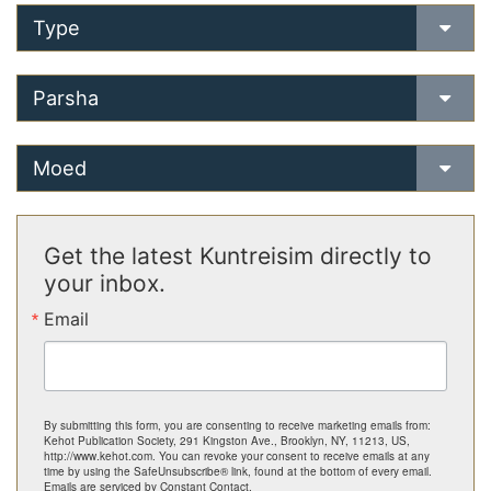
Type
Parsha
Moed
Get the latest Kuntreisim directly to
your inbox.
Email
By submitting this form, you are consenting to receive marketing emails from:
Kehot Publication Society, 291 Kingston Ave., Brooklyn, NY, 11213, US,
http://www.kehot.com. You can revoke your consent to receive emails at any
time by using the SafeUnsubscribe® link, found at the bottom of every email.
Emails are serviced by Constant Contact.