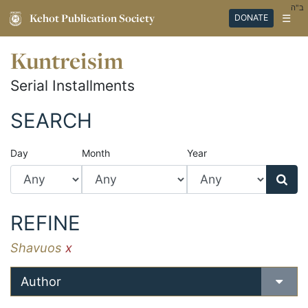
ב"ה
Kehot Publication Society
☰
DONATE
Kuntreisim
Serial Installments
SEARCH
Day
Month
Year
REFINE
Shavuos
x
Author